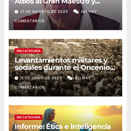
Adiós al Gran Maestro y
Etnohistoriador peruano
31 DE AGOSTO DE 2025
NO HAY
COMENTARIOS
SIN CATEGORÍA
Levantamientos militares y
sociales durante el Oncenio
de Leguía
11 DE JUNIO DE 2025
NO HAY
COMENTARIOS
SIN CATEGORÍA
Informe: Ética e Inteligencia