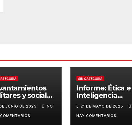
CATEGORÍA
SIN CATEGORÍA
vantamientos
Informe: Ética e
itares y sociales
Inteligencia
rante el
Artificial
 DE JUNIO DE 2025
NO
21 DE MAYO DE 2025
cenio de Leguía
 COMENTARIOS
HAY COMENTARIOS