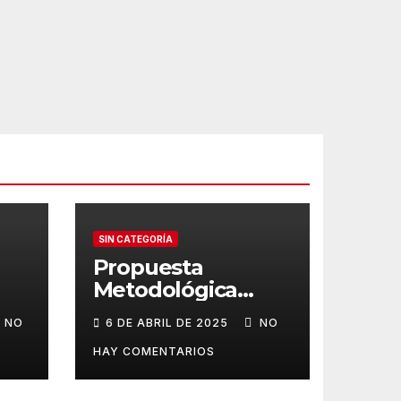
SIN CATEGORÍA
Propuesta
Metodológica
Digital: Redes
NO
6 DE ABRIL DE 2025
NO
Trasatlánticas de
Poder
HAY COMENTARIOS