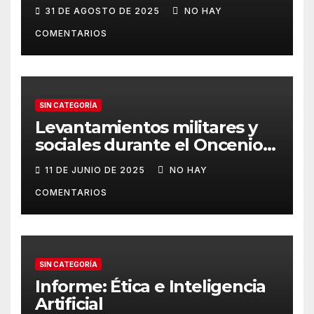
Etnohistoriador peruano
31 DE AGOSTO DE 2025
NO HAY
COMENTARIOS
SIN CATEGORÍA
Levantamientos militares y
sociales durante el Oncenio
de Leguía
11 DE JUNIO DE 2025
NO HAY
COMENTARIOS
SIN CATEGORÍA
Informe: Ética e Inteligencia
Artificial