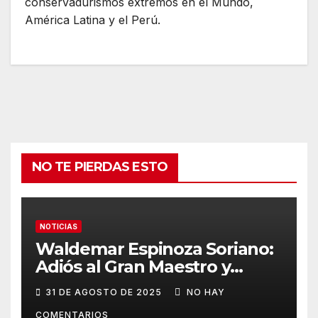
conservadurismos extremos en el Mundo,
América Latina y el Perú.
NO TE PIERDAS ESTO
NOTICIAS
Waldemar Espinoza Soriano:
Adiós al Gran Maestro y
Etnohistoriador peruano
31 DE AGOSTO DE 2025
NO HAY
COMENTARIOS