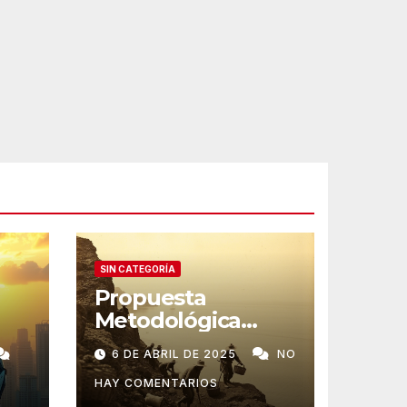
SIN CATEGORÍA
Propuesta
Metodológica
Digital: Redes
6 DE ABRIL DE 2025
NO
Trasatlánticas de
Poder
HAY COMENTARIOS