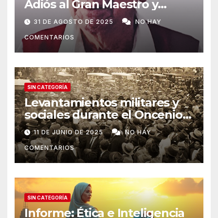
Adiós al Gran Maestro y
Etnohistoriador peruano
31 DE AGOSTO DE 2025
NO HAY
COMENTARIOS
SIN CATEGORÍA
Levantamientos militares y
sociales durante el Oncenio
de Leguía
11 DE JUNIO DE 2025
NO HAY
COMENTARIOS
SIN CATEGORÍA
Informe: Ética e Inteligencia